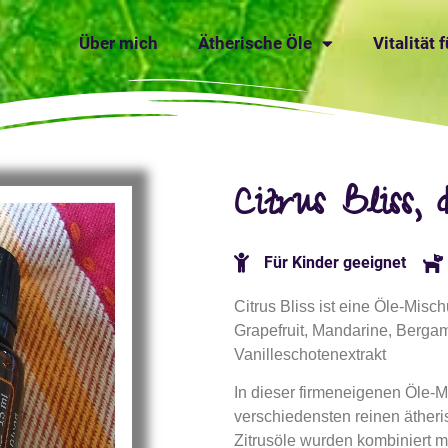
Über mich
Ätherische Öle
Vitalität 
Citrus Bliss,
Für Kinder geeignet
Citrus Bliss ist eine Öle-Misc
Grapefruit, Mandarine, Bergam
Vanilleschotenextrakt
In dieser firmeneigenen Öle-M
verschiedensten reinen ätheri
Zitrusöle wurden kombiniert m